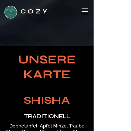
COZY
UNSERE
KARTE
SHISHA
TRADITIONELL
Doppelapfel, Apfel Minze, Traube