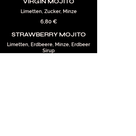
VIRGIN MOJITO
Limetten, Zucker, Minze
6,80 €
STRAWBERRY MOJITO
Limetten, Erdbeere, Minze, Erdbeer
Sirup
6,80 €
LONGDRINK
S & PURES
JACKY 4cl +
COLA/APFEL/SPRITE 0,2l