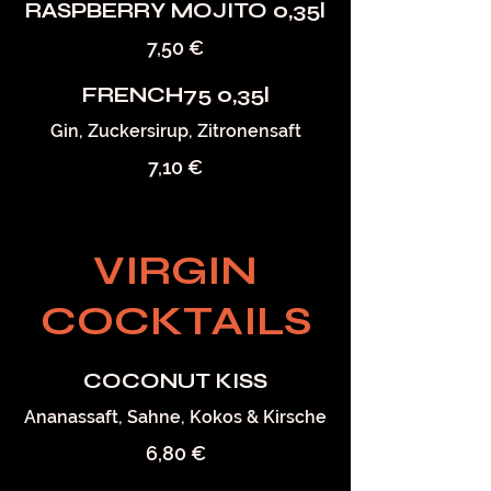
RASPBERRY MOJITO 0,35l
7,50 €
FRENCH75 0,35l
Gin, Zuckersirup, Zitronensaft
7,10 €
VIRGIN
COCKTAILS
COCONUT KISS
Ananassaft, Sahne, Kokos & Kirsche
6,80 €